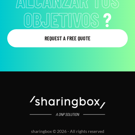
SORPRENDER
?
REQUEST A FREE QUOTE
sharingbox © 2026 - All rights reserved