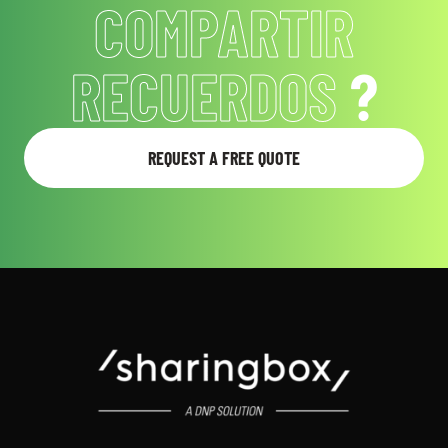
ENTRETENER A
LOS INVITADOS
?
REQUEST A FREE QUOTE