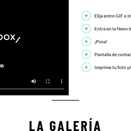
Elija entre GIF o 
Entra en la Neon 
¡Posa!
Pantalla de conta
Imprime tu foto y/
LA GALERÍA