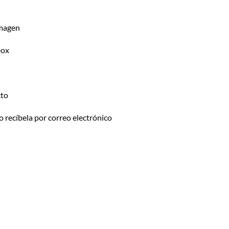
Imagen
box
cto
o recíbela por correo electrónico