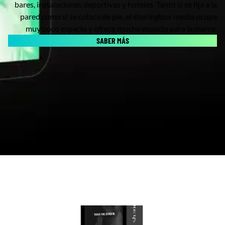
bares, instalaciones deportivas y hoteles. Tanto si se fija a la
pared como si se coloca de pie, el sharingbox media ocupa
muy poco espacio y ofrece mucho espacio para la marca.
SABER MÁS