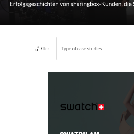
Erfolgsgeschichten von sharingbox-Kunden, die S
Filtre type d'études
Select content
Select content
Filter