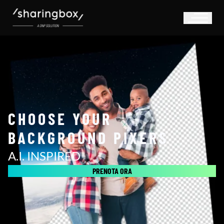
CHOOSE YOUR
BACKGROUND PIXERS
A.I. INSPIRED
PRENOTA ORA