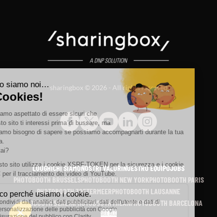
sharingbox © 2026 - All rights reserved
LUOGHI
CHI SIAMO
NOSTRI VALORI
NUESTRO EQUIPO
JOBS
PHOTOBOOTH BRUSSELS
PHOTOBOOTH NEW YORK
PHOTOBOOTH PARIS
PHOTOBOOTH ZOETERMEER
PHOTOBOOTH LAUSANNE
PHOTOBOOTH BERLIN
PHOTOBOOTH MILAN
PHOTOBOOTH BARCELONA
SEE ALL