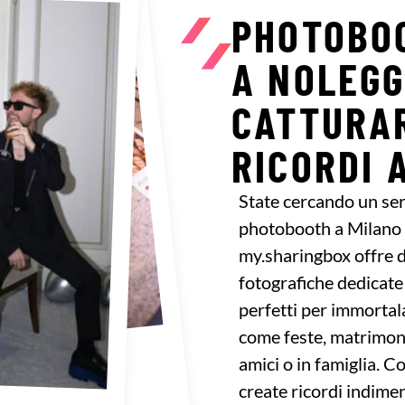
PHOTOBOO
A NOLEGG
CATTURAR
RICORDI 
State cercando un ser
photobooth a Milano 
my.sharingbox offre d
fotografiche dedicate 
perfetti per immortala
come feste, matrimoni
amici o in famiglia. 
create ricordi indiment