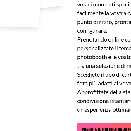
vostri momenti special
facilmente la vostra c
punto di ritiro, pront
configurare.
Prenotando online co
personalizzate il tema
photobooth e le vost
tra una selezione di m
Scegliete il tipo di car
foto più adatti al vos
Approfittate della st
condivisione istantan
un’esperienza ottimal
PRENOTA IL MIO PHOTOBOOT