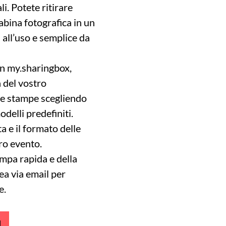
i. Potete ritirare
abina fotografica in un
a all’uso e semplice da
n my.sharingbox,
 del vostro
re stampe scegliendo
odelli predefiniti.
ta e il formato delle
tro evento.
ampa rapida e della
ea via email per
e.
H