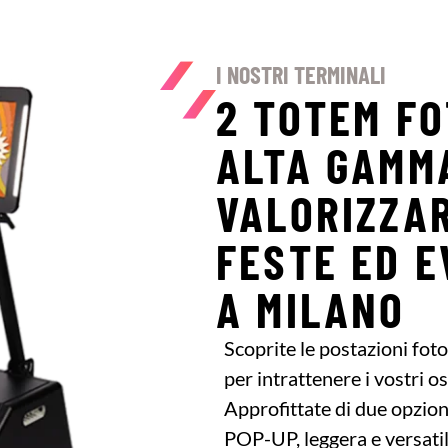
I NOSTRI TERMINALI
2 TOTEM FO
ALTA GAMM
VALORIZZA
FESTE ED E
A MILANO
Scoprite le postazioni foto
per intrattenere i vostri os
Approfittate di due opzion
POP-UP, leggera e versatil