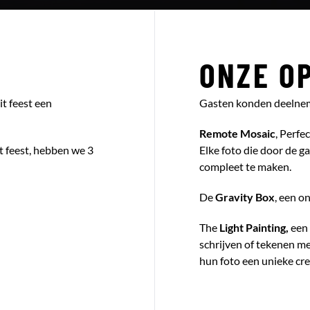
ONZE O
t feest een
Gasten konden deelnem
Remote Mosaic
, Perfe
 feest, hebben we 3
Elke foto die door de g
compleet te maken.
De
Gravity Box
, een o
The
Light Painting,
een 
schrijven of tekenen me
hun foto een unieke cre