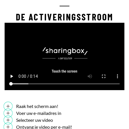
DE ACTIVERINGSSTROOM
Raak het scherm aan!
Voer uw e-mailadres in
Selecteer uw video
Ontvang je video per e-mail!