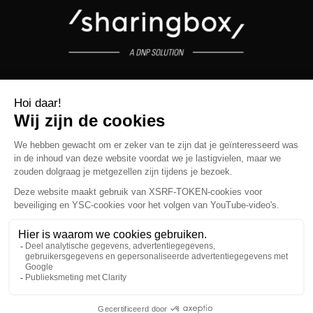
sharingbox © 2026 - All rights reserved
LOCATIES
OVER ONS
ONZ WAARDEN
ONS TEAM
JOBS
PHOTOBOOTH BRUSSELS
PHOTOBOOTH NEW YORK
PHOTOBOOTH PARIS
PHOTOBOOTH ZOETERMEER
PHOTOBOOTH LAUSANNE
PHOTOBOOTH BERLIN
PHOTOBOOTH MILAN
PHOTOBOOTH BARCELONA
SEE ALL
WETTELIJKE VERMELDINGEN
TERMS AND CONDITIONS
PRIVACYBELEID