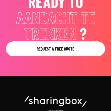
READY TO
HERINNNERINGEN
TE VERSTERKEN
?
REQUEST A FREE QUOTE