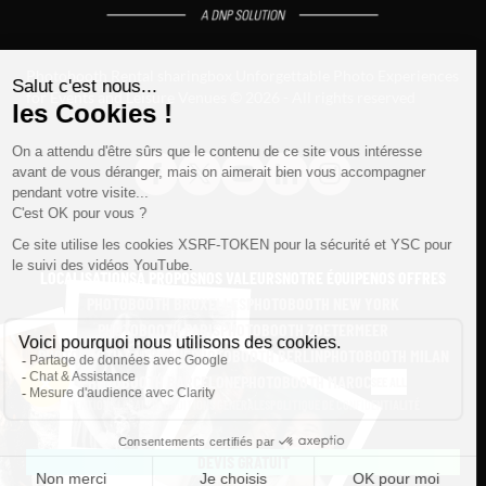
Photobooth Rental sharingbox Unforgettable Photo Experiences
for Events and Leisure Venues © 2026 - All rights reserved
LOCALISATIONS
À PROPOS
NOS VALEURS
NOTRE ÉQUIPE
NOS OFFRES
PHOTOBOOTH BRUXELLES
PHOTOBOOTH NEW YORK
PHOTOBOOTH PARIS
PHOTOBOOTH ZOETERMEER
PHOTOBOOTH LAUSANNE
PHOTOBOOTH BERLIN
PHOTOBOOTH MILAN
PHOTOBOOTH BARCELONE
PHOTOBOOTH MAROC
SEE ALL
MENTIONS LÉGALES
CONDITIONS GÉNÉRALES
POLITIQUE DE CONFIDENTIALITÉ
DEVIS GRATUIT