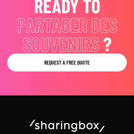
READY TO
PARTAGER DES
SOUVENIRS
?
REQUEST A FREE QUOTE