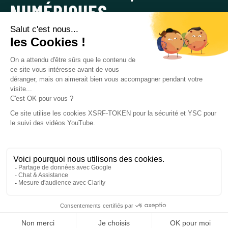
NUMÉRIQUES
Vous êtes une marque ou une agence ? Nous proposons des
solutions sur mesure pour offrir à vos invités
des
expériences photos et vidéos qui élèveront votre
événement à des niveaux exceptionnels
.
DEMANDEZ UN DEVIS GRATUIT
Nous avons réalisé
plus de 70 000 activations
pour les
marques les plus prestigieuses dans tous les secteurs
d’activité, dans plus de 15 pays.
DEVIS GRATUIT