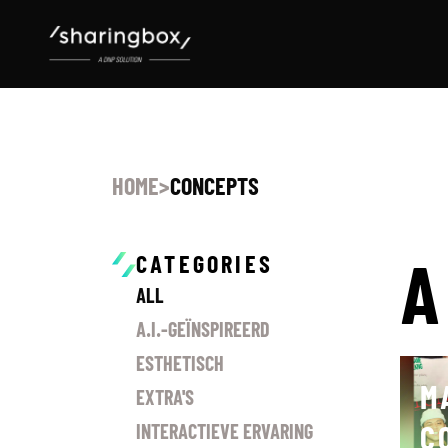
HOME
>
CONCEPTS
A
CATEGORIES
ALL
A.I.-GEÏNSPIREERD
ESTHETISCH
M
EXTRA'S
C
INTERACTIEVE ERVARING