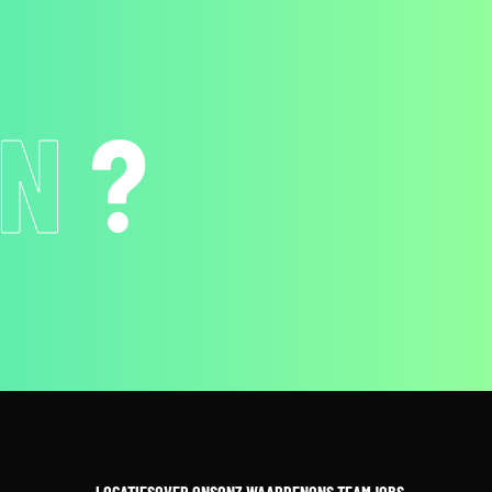
NEN
?
LOCATIES
OVER ONS
ONZ WAARDEN
ONS TEAM
JOBS