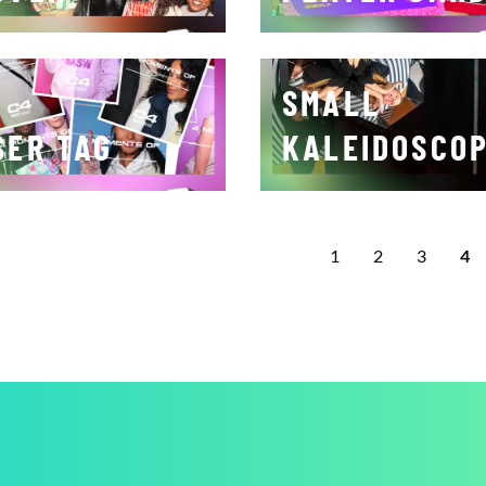
SMALL
SER TAG
KALEIDOSCO
1
2
3
4