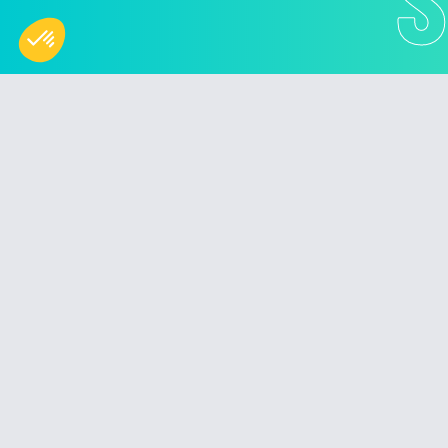
Photobooth Rental sharingbox
Unforgettable Photo Experiences for
Events and Leisure Venues © 2026 - All
rights reserved