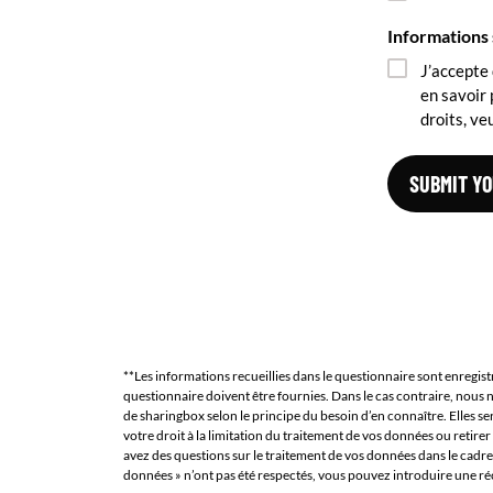
Informations 
J’accepte
en savoir
droits, ve
**Les informations recueillies dans le questionnaire sont enregis
questionnaire doivent être fournies. Dans le cas contraire, nou
de sharingbox selon le principe du besoin d’en connaître. Elles 
votre droit à la limitation du traitement de vos données ou ret
avez des questions sur le traitement de vos données dans le cadr
données » n’ont pas été respectés, vous pouvez introduire une ré