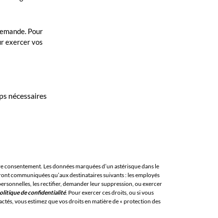
 demande. Pour
ur exercer vos
ps nécessaires
votre consentement. Les données marquées d’un astérisque dans le
ront communiquées qu’aux destinataires suivants : les employés
ersonnelles, les rectifier, demander leur suppression, ou exercer
olitique de confidentialité
. Pour exercer ces droits, ou si vous
ctés, vous estimez que vos droits en matière de « protection des