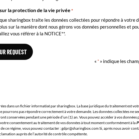
sur la protection de la vie privée
*
 que sharingbox traite les données collectées pour répondre à votre
 plus sur la manière dont nous gérons vos données personnelles et po
uillez vous référer à la NOTICE**.
«
» indique les cham
*
trées dans un fichier informatisé par sharingbox. La base juridique du traitement est 
s ne pourrons pas répondre correctement à votre demande. Les données collectées ne se
seront conservées pendant une période d’un (1) an. Vous pouvez accéder à vos données p
irer votre consentement au traitement de vos données à tout moment conformément à la
P
e de ce régime, vous pouvez contacter : gdpr@sharingbox.com Si, après nous avoir conta
clamation auprès de l’autorité de contrôle compétente.