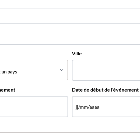
Ville
énement
Date de début de l'événement
JJ
slash
MM
slash
AAAA