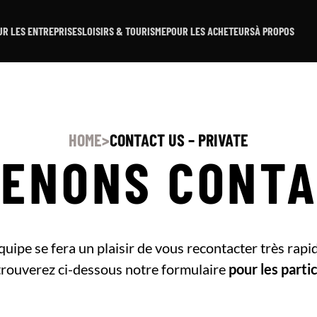
UR LES ENTREPRISES
LOISIRS & TOURISME
POUR LES ACHETEURS
À PROPOS
HOME
>
CONTACT US – PRIVATE
ENONS CONT
uipe se fera un plaisir de vous recontacter très rap
rouverez ci-dessous notre formulaire
pour les partic