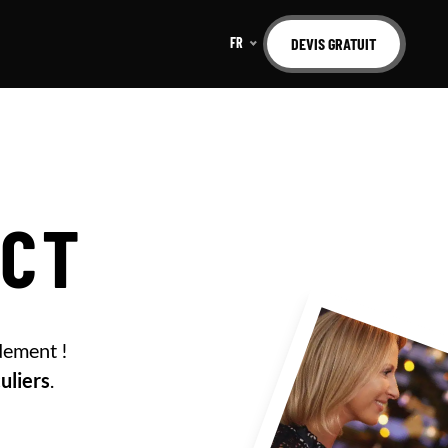
FR
DEVIS GRATUIT
ACT
idement !
uliers
.