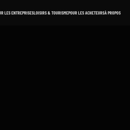
UR LES ENTREPRISES
LOISIRS & TOURISME
POUR LES ACHETEURS
À PROPOS