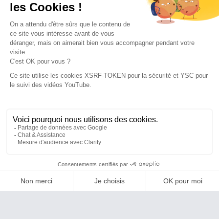
PHOTOBOOTH À POITIERS
DÈS À PRÉSENT
Créez des moments inoubliables en photo et vidéo pour
rendre vos événements à Poitiers irrésistiblement
captivants !
DEMANDER UN DEVIS GRATUIT
Nous avons conçu
plus de 700 000 activations
pour les
principaux acteurs de tous les secteurs et dans plus de 15
DEVIS GRATUIT
pays.